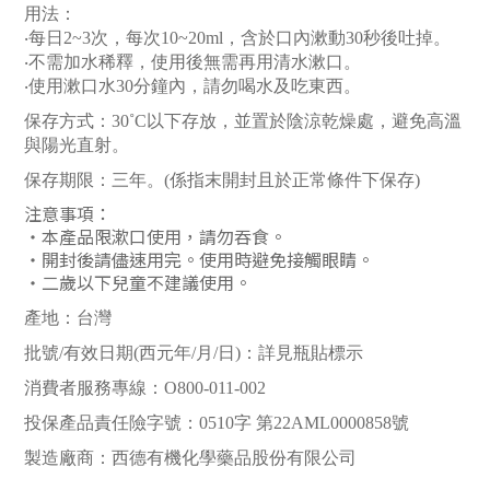
用法：
‧每日2~3次，每次10~20ml，含於口內漱動30秒後吐掉。
‧不需加水稀釋，使用後無需再用清水漱口。
‧使用漱口水30分鐘內，請勿喝水及吃東西。
保存方式：30˚C以下存放，並置於陰涼乾燥處，避免高溫
與陽光直射。
保存期限：三年。(係指末開封且於正常條件下保存)
注意事項：
‧本產品限漱口使用，請勿吞食。
‧開封後請儘速用完。使用時避免接觸眼睛。
‧二歲以下兒童不建議使用。
產地：台灣
批號/有效日期(西元年/月/日)：詳見瓶貼標示
消費者服務專線：O800-011-002
投保產品責任險字號：0510字 第22AML0000858號
製造廠商：西德有機化學藥品股份有限公司