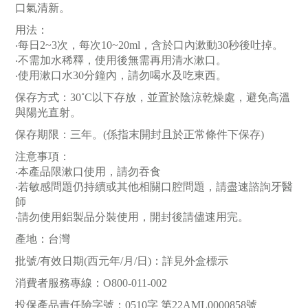
口氣清新。
用法：
‧每日2~3次，每次10~20ml，含於口內漱動30秒後吐掉。
‧不需加水稀釋，使用後無需再用清水漱口。
‧使用漱口水30分鐘內，請勿喝水及吃東西。
保存方式：30˚C以下存放，並置於陰涼乾燥處，避免高溫
與陽光直射。
保存期限：三年。(係指末開封且於正常條件下保存)
注意事項：
‧本產品限漱口使用，請勿吞食
‧若敏感問題仍持續或其他相關口腔問題，請盡速諮詢牙醫
師
‧請勿使用鋁製品分裝使用，開封後請儘速用完。
產地：台灣
批號/有效日期(西元年/月/日)：詳見外盒標示
消費者服務專線：O800-011-002
投保產品責任險字號：0510字 第22AML0000858號