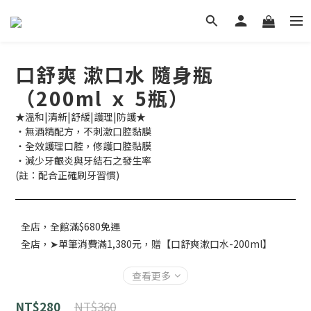
口舒爽 漱口水 隨身瓶
（200ml ｘ 5瓶）
★溫和|清新|舒緩|護理|防護★
‧無酒精配方，不刺激口腔黏膜
‧全效護理口腔，修護口腔黏膜
‧減少牙齦炎與牙結石之發生率
(註：配合正確刷牙習慣)
全店，全館滿$680免運
全店，➤單筆消費滿1,380元，贈【口舒爽漱口水-200ml】
查看更多
NT$360
NT$280