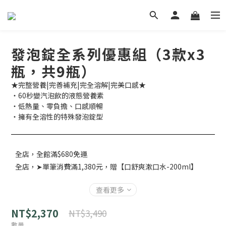
發泡錠全系列優惠組（3款x3
瓶，共9瓶）
★完整營養|完善補充|完全溶解|完美口感★
‧60秒變汽泡飲的液態營養素
‧低熱量、零負擔、口感順暢
‧擁有全溶性的特殊發泡錠型
全店，全館滿$680免運
全店，➤單筆消費滿1,380元，贈【口舒爽漱口水-200ml】
查看更多
NT$2,370
NT$3,490
數量