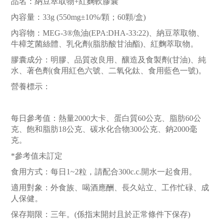
品名：納豆萃取物+紅麴軟膠囊
內容量：33g (550mg±10
%/顆；60顆/盒)
內容物：MEG-3®魚油(EPA:DHA-33:22)、納豆萃取物、
牛樟芝菌絲體、乳化劑(脂肪酸甘油酯)、紅麴萃取物。
膠囊成分：明膠、品質改良用、釀造及食製劑(甘油)、純
水、著色劑(食用紅色六號、二氧化鈦、食用藍色一號)。
營養標示：
每日參考值：熱量2000大卡、蛋白質60公克、脂肪60公
克、飽和脂肪18公克、碳水化合物300公克、鈉2000毫
克。
*參考值未訂定
食用方式：每日1~2粒，請配合300c.c.開水一起食用。
適用對象：外食族、喝酒應酬、長久站立、工作忙碌、成
人保健。
保存期限：三年。(係指末開封且於正常條件下保存)