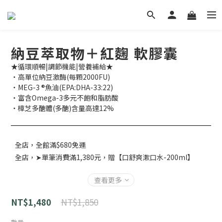
納豆萃取物＋紅麴 軟膠囊
★循環順暢|調節機能|營養補給★
‧高單位納豆激酶(每顆2000FU)
‧MEG-3 ®魚油(EPA:DHA-33:22)
‧富含Omega-3多元不飽和脂肪酸
‧樟芝多醣體(多醣)含量高達12%
全店，全館滿$680免運
全店，➤單筆消費滿1,380元，贈【口舒爽漱口水-200ml】
查看更多
NT$1,850
NT$1,480